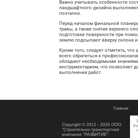
Важно учитывать особенности сост
ландшафтного дизайна выполняют 
поэтапно.
Перед началом финальной планиро
травы, а также снятие верхнего сл
подготовке поверхности при помо
землю подсыпают вверху склона и 
Кроме того, следует отметить, чт
всего обратиться к профессионала
обладают необходимыми знаниями
инструментарием, что позволяет 
выполнения работ.
Главная
Э
Copyright © 2012 - 2026 ООО
Вы
"Строительно-транспортная
компания "РАЗВИТИЕ"