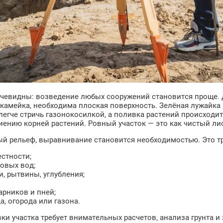
чевидны: возведение любых сооружений становится проще. 
 скамейка, необходима плоская поверхность. Зелёная лужайк
легче стричь газонокосилкой, а поливка растений происходи
ниению корней растений. Ровный участок — это как чистый ли
й рельеф, выравнивание становится необходимостью. Это тре
стности;
овых вод;
и, рытвины, углубления;
арников и пней;
, огорода или газона.
и участка требует внимательных расчетов, анализа грунта и