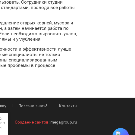
льзовать. Сотрудники студии
стандартами, проводя все работы
даление старых корней, мусора и
, а затем начинается работа по
Если необходимо выровнять уклон,
 ямы и углубления.
очности и эффективности лучше
ные специалисты не только
ваны специализированным
ные проблемы в процессе
явку
Полезно знать!
Контакты
о,
Создание сайтов
: megagroup.ru
ием
й